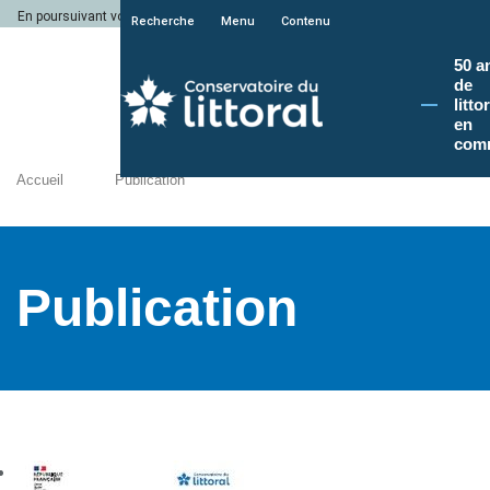
En poursuivant votre navigation sur le site du Conservatoire du littoral, vous a
Recherche
Menu
Contenu
50 a
de
litto
en
com
Accueil
Publication
Publication