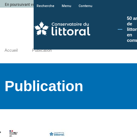
En poursuivant votre navigation sur le site du Conservatoire du littoral, vous a
Recherche
Menu
Contenu
50 a
de
litto
en
com
Accueil
Publication
Publication