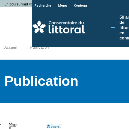
En poursuivant votre navigation sur le site du Conservatoire du littoral, vous a
Recherche
Menu
Contenu
50 a
de
litto
en
com
Accueil
Publication
Publication