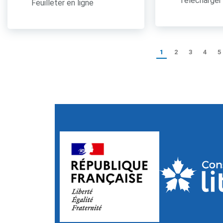
Télécharger 
Feuilleter en ligne
1
2
3
4
5