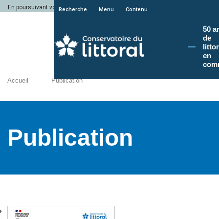
En poursuivant votre navigation sur le site du Conservatoire du littoral, vous a
Recherche
Menu
Contenu
50 a
de
litto
en
com
Accueil
Publication
Publication