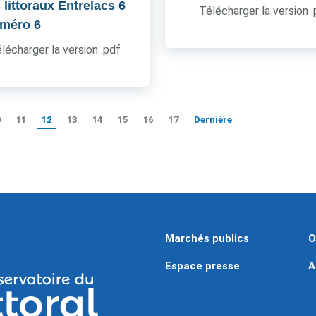
 littoraux Entrelacs 6
Télécharger la version 
uméro 6
lécharger la version .pdf
0
11
12
13
14
15
16
17
Dernière
Marchés publics
O
Espace presse
A