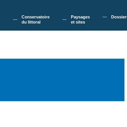
 Conservatoire du littoral, vous acceptez l'utilisation de cookies pour vous propose
Conservatoire
Paysages
Dossier
du littoral
et sites