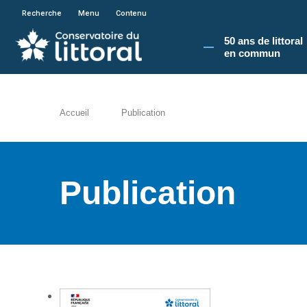
En poursuivant votre navigation sur le site du
Recherche
Menu
Contenu
50 ans de littoral
en commun​
Accueil
Publication
Publication