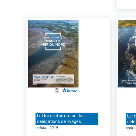
Lettre d'information des
Lett
délégations de rivages
délé
octobre 2019
août 