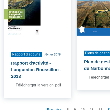
Plans de gestio
Rapport d'activité
février 2019
Plan de ges
Rapport d'activité -
du Narbonn
Languedoc-Roussillon
-
2018
Télécharger 
Télécharger la version .pdf
Première
8
9
10
11
12
1