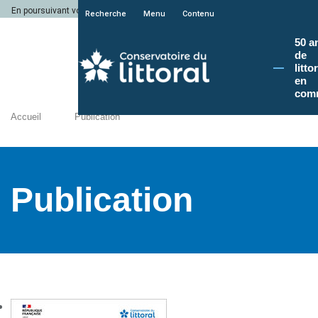
En poursuivant votre navigation sur le site du Conservatoire du littoral, vous a
Recherche
Menu
Contenu
50 a
de
litto
en
com
Accueil
Publication
Publication