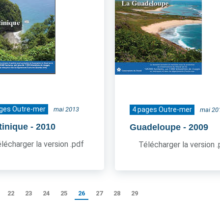
ages Outre-mer
mai 2013
4 pages Outre-mer
mai 20
tinique
- 2010
Guadeloupe
- 2009
lécharger la version .pdf
Télécharger la version 
22
23
24
25
26
27
28
29