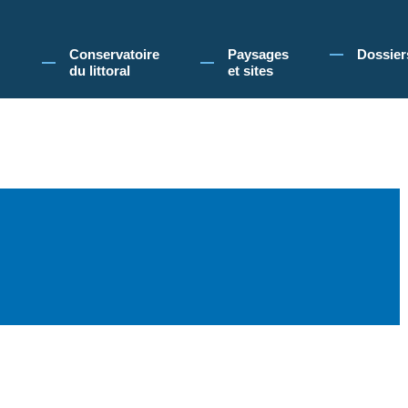
 Conservatoire du littoral, vous acceptez l'utilisation de cookies pour vous propose
Conservatoire
Paysages
Dossier
du littoral
et sites