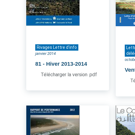
Rivages Lettre d'info
Lett
délé
janvier 2014
octob
81
- Hiver 2013-2014
Ven
Télécharger la version .pdf
Té