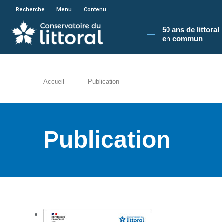
En poursuivant votre navigation sur le site du
Recherche
Menu
Contenu
50 ans de littoral
en commun​
Accueil
Publication
Publication