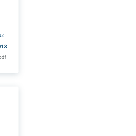
14
013
.pdf