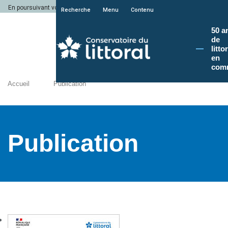
En poursuivant votre navigation sur le site du Conservatoire du littoral, vous a
Recherche
Menu
Contenu
50 a
de
litto
en
com
Accueil
Publication
Publication