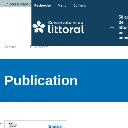
En poursuivant votre navigation sur le site du Conservatoire du littoral, vous a
Recherche
Menu
Contenu
50 a
de
litto
en
com
Accueil
Publication
Publication