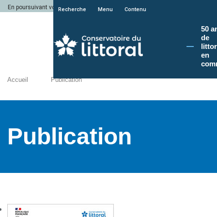
En poursuivant votre navigation sur le site du Conservatoire du littoral, vous a
Recherche
Menu
Contenu
50 a
de
litto
en
com
Accueil
Publication
Publication