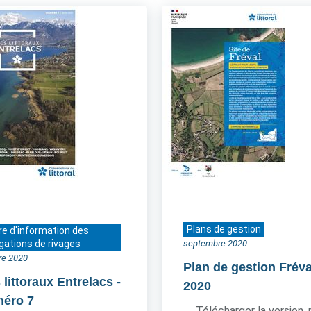
Plans de gestion
re d'information des
gations de rivages
septembre 2020
re 2020
Plan de gestion Fréva
 littoraux Entrelacs
-
2020
éro 7
Télécharger la version 