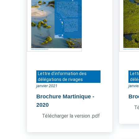
Lettre d'information des
Lett
délégations de rivages
délé
janvier 2021
janvi
Brochure Martinique
-
Bro
2020
Té
Télécharger la version .pdf