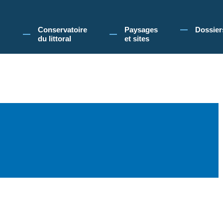
 Conservatoire du littoral, vous acceptez l'utilisation de cookies pour vous propose
Conservatoire
Paysages
Dossier
du littoral
et sites