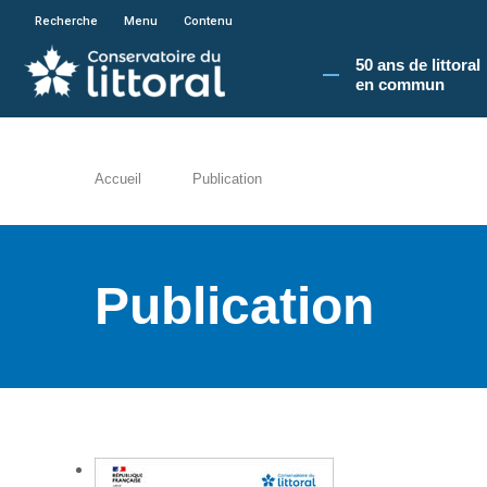
En poursuivant votre navigation sur le site du
Recherche
Menu
Contenu
50 ans de littoral
en commun​
Accueil
Publication
Publication