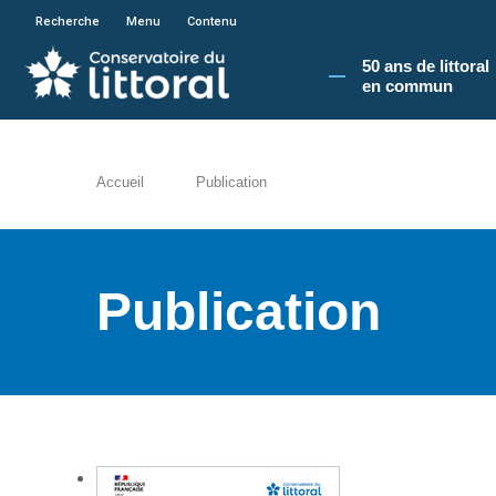
En poursuivant votre navigation sur le site du
Recherche
Menu
Contenu
50 ans de littoral
en commun​
Accueil
Publication
Publication