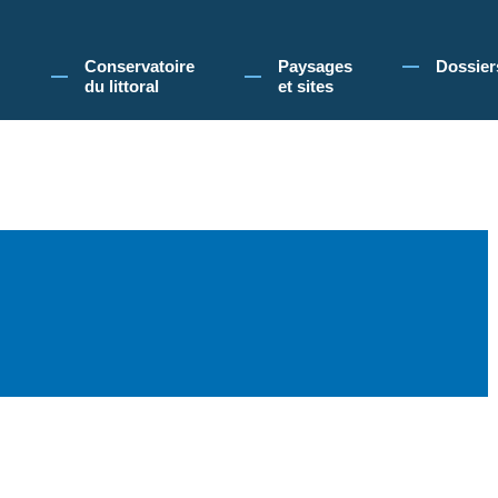
 Conservatoire du littoral, vous acceptez l'utilisation de cookies pour vous propose
Conservatoire
Paysages
Dossier
du littoral
et sites