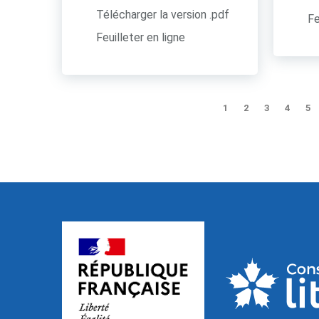
Télécharger la version .pdf
Fe
Feuilleter en ligne
1
2
3
4
5