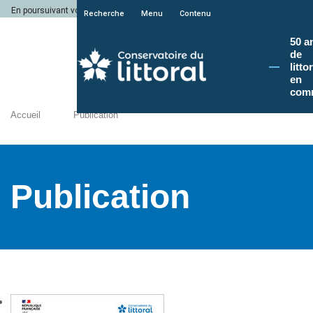
En poursuivant votre navigation sur le site du Conservatoire du littoral, vous a
Recherche
Menu
Contenu
50 a
de
litto
en
com
Accueil
Publication
Publication