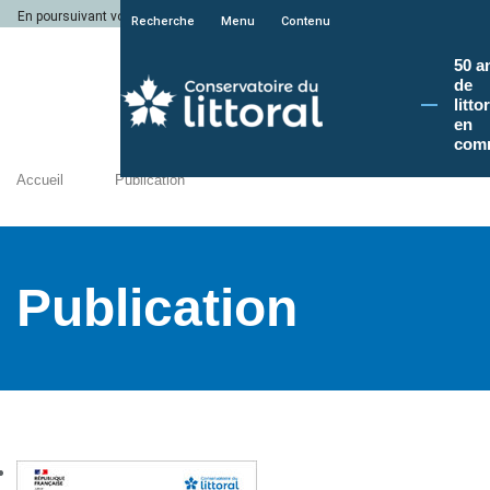
En poursuivant votre navigation sur le site du Conservatoire du littoral, vous a
Recherche
Menu
Contenu
50 a
de
litto
en
com
Accueil
Publication
Publication