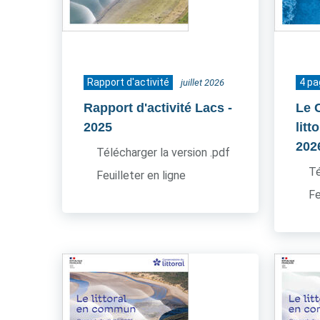
Rapport d'activité
4 p
juillet 2026
Rapport d'activité Lacs
-
Le 
2025
litt
202
Télécharger la version .pdf
Té
Feuilleter en ligne
Fe