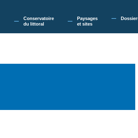
 Conservatoire du littoral, vous acceptez l'utilisation de cookies pour vous propose
Conservatoire
Paysages
Dossier
du littoral
et sites