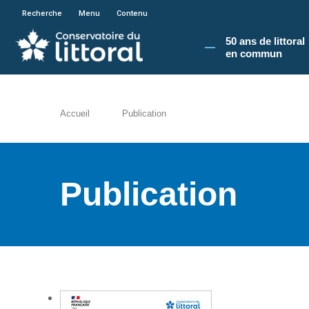
En poursuivant votre navigation sur le site du
Recherche
Menu
Contenu
50 ans de littoral
en commun​
Accueil
Publication
Publication