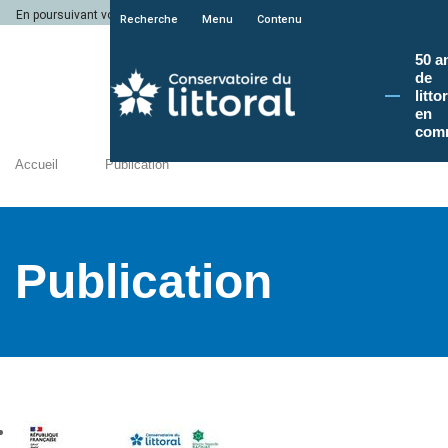
En poursuivant votre navigation sur le site du Conservatoire du littoral, vous a
Recherche
Menu
Contenu
50 a
de
litto
en
com
Accueil
Publication
Publication