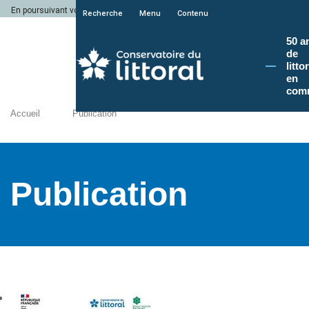
En poursuivant votre navigation sur le site du Conservatoire du littoral, vous a
Recherche
Menu
Contenu
50 a
de
litto
en
com
Accueil
Publication
Publication