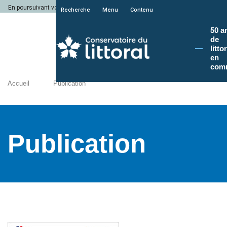
En poursuivant votre navigation sur le site du Conservatoire du littoral, vous a
Recherche
Menu
Contenu
50 a
de
litto
en
com
Accueil
Publication
Publication