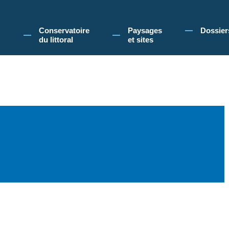
 Conservatoire du littoral, vous acceptez l'utilisation de cookies pour vous propose
Conservatoire
Paysages
Dossier
du littoral
et sites