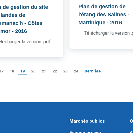
Plan de gestion de
n de gestion du site
l'étang des Salines -
 landes de
Martinique
- 2016
umanac'h - Côtes
rmor
- 2016
Télécharger la version 
lécharger la version .pdf
17
18
19
20
21
22
23
24
Dernière
Marchés publics
O
Espace presse
A