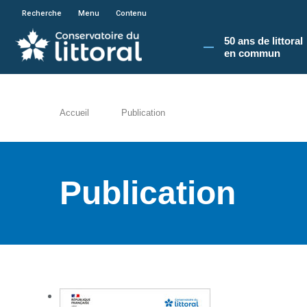
En poursuivant votre navigation sur le site du
Recherche
Menu
Contenu
50 ans de littoral
en commun​
Accueil
Publication
Publication