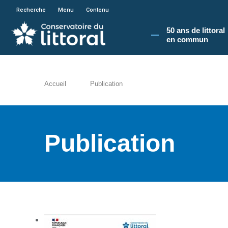
En poursuivant votre navigation sur le site du
Recherche
Menu
Contenu
50 ans de littoral
en commun​
Accueil
Publication
Publication