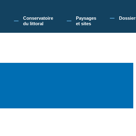
 Conservatoire du littoral, vous acceptez l'utilisation de cookies pour vous propose
Conservatoire
Paysages
Dossier
du littoral
et sites