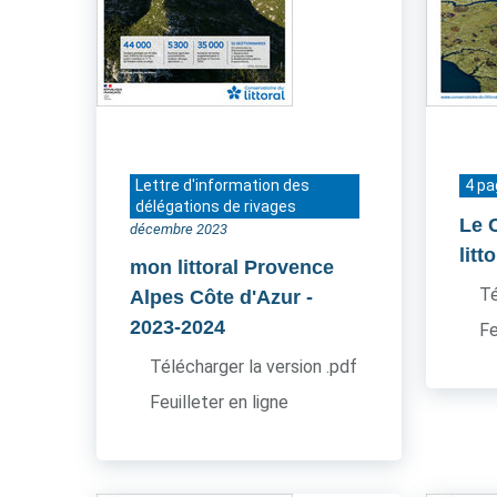
Lettre d'information des
4 p
délégations de rivages
Le 
décembre 2023
litt
mon littoral Provence
Té
Alpes Côte d'Azur
-
2023-2024
Fe
Télécharger la version .pdf
Feuilleter en ligne