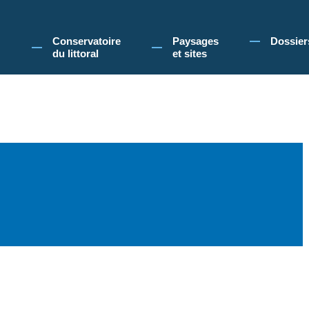
 Conservatoire du littoral, vous acceptez l'utilisation de cookies pour vous propose
Conservatoire
Paysages
Dossier
du littoral
et sites