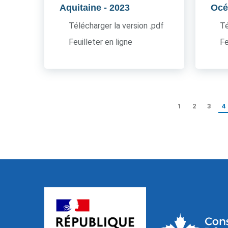
Aquitaine
- 2023
Océ
Télécharger la version .pdf
Té
Feuilleter en ligne
Fe
1
2
3
4