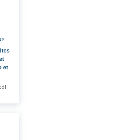
019
ites
et
 et
.pdf