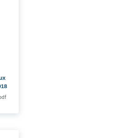
aux
018
.pdf