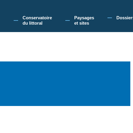
 Conservatoire du littoral, vous acceptez l'utilisation de cookies pour vous propose
Conservatoire
Paysages
Dossier
du littoral
et sites