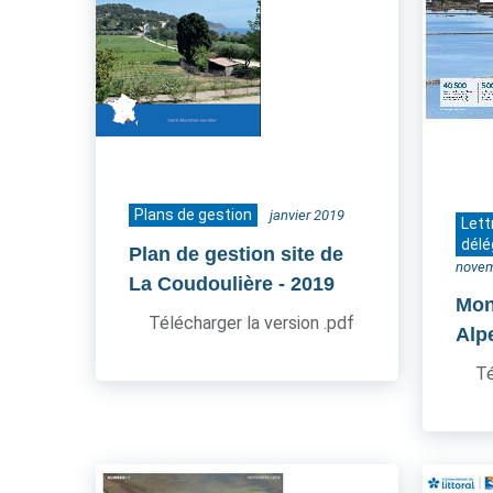
Plans de gestion
janvier 2019
Lett
délé
Plan de gestion site de
novem
La Coudoulière
- 2019
Mon
Télécharger la version .pdf
Alp
Té