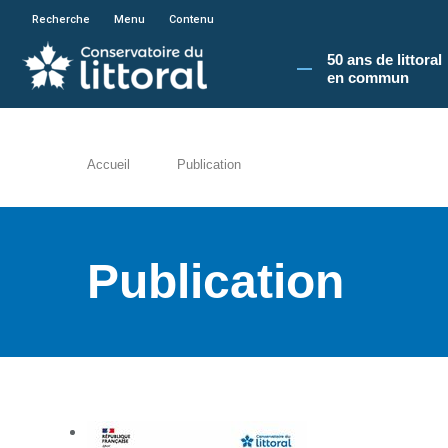
En poursuivant votre navigation sur le site du
Recherche
Menu
Contenu
50 ans de littoral
en commun​
Accueil
Publication
Publication