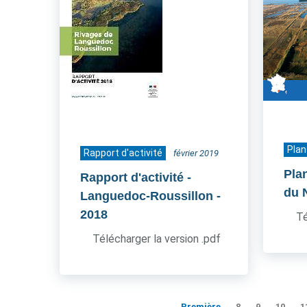
Plan
Rapport d'activité
février 2019
Pla
Rapport d'activité -
du 
Languedoc-Roussillon
-
2018
Té
Télécharger la version .pdf
Première
8
9
10
1