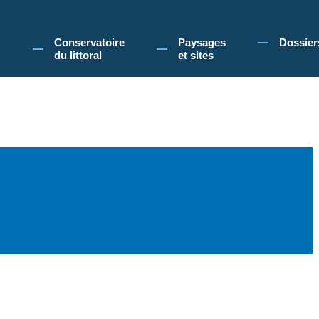
 Conservatoire du littoral, vous acceptez l'utilisation de cookies pour vous propose
Conservatoire
Paysages
Dossier
du littoral
et sites