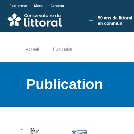
En poursuivant votre navigation sur le site du
Recherche
Menu
Contenu
50 ans de littoral
en commun​
Accueil
Publication
Publication