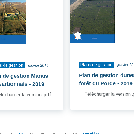
Plans de gestion
janvier 2
s de gestion
janvier 2019
Plan de gestion dune
n de gestion Marais
forêt du Porge
- 2019
Narbonnais
- 2019
Télécharger la version 
lécharger la version .pdf
1
12
13
14
15
16
17
18
Dernière