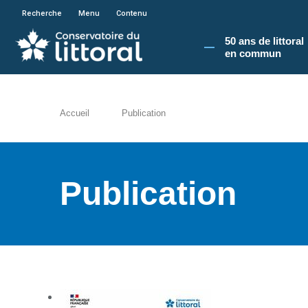
En poursuivant votre navigation sur le site du
Recherche
Menu
Contenu
50 ans de littoral
en commun​
Accueil
Publication
Publication