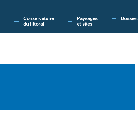
 Conservatoire du littoral, vous acceptez l'utilisation de cookies pour vous propose
Conservatoire
Paysages
Dossier
du littoral
et sites