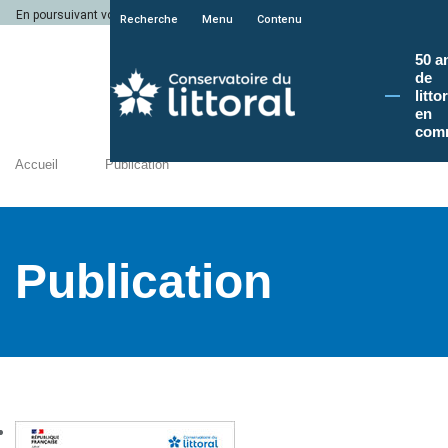
En poursuivant votre navigation sur le site du Conservatoire du littoral, vous a
Recherche
Menu
Contenu
50 a
de
litto
en
com
Accueil
Publication
Publication