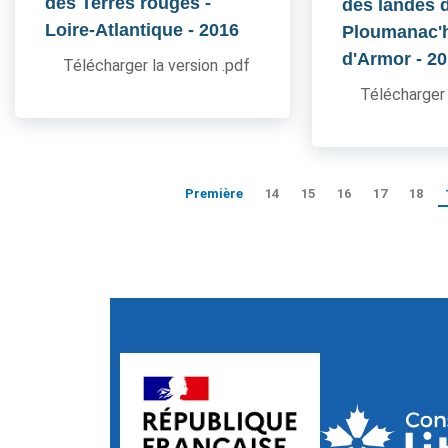
des Terres rouges -
des landes 
Loire-Atlantique
- 2016
Ploumanac'h
d'Armor
- 2
Télécharger la version .pdf
Télécharger 
Première
14
15
16
17
18