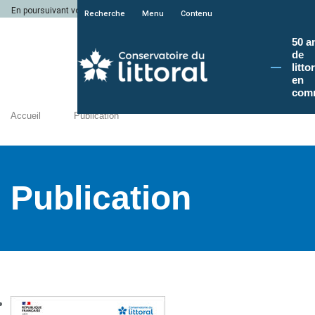
En poursuivant votre navigation sur le site du Conservatoire du littoral, vous a
Recherche
Menu
Contenu
50 a
de
litto
en
com
Accueil
Publication
Publication