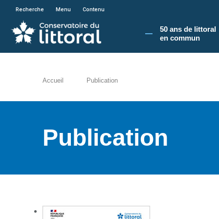
En poursuivant votre navigation sur le site du
Recherche
Menu
Contenu
50 ans de littoral
en commun​
Accueil
Publication
Publication