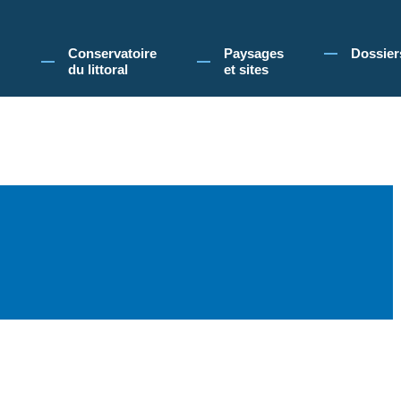
 Conservatoire du littoral, vous acceptez l'utilisation de cookies pour vous propose
Conservatoire
Paysages
Dossier
du littoral
et sites