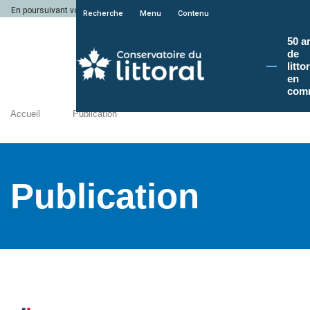
En poursuivant votre navigation sur le site du Conservatoire du littoral, vous a
Recherche
Menu
Contenu
50 a
de
litto
en
com
Accueil
Publication
Publication