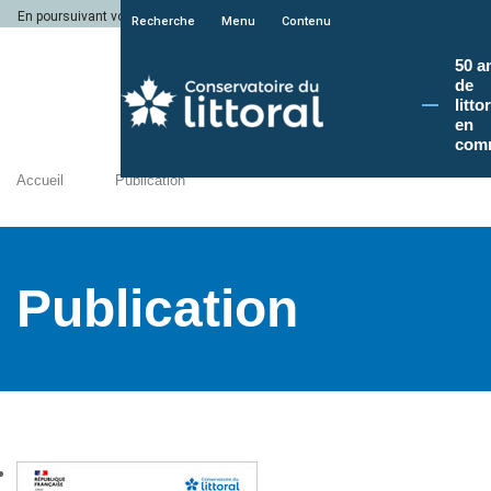
En poursuivant votre navigation sur le site du Conservatoire du littoral, vous a
Recherche
Menu
Contenu
50 a
de
litto
en
com
Accueil
Publication
Publication