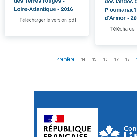
des Terres rouges -
des landes 
Loire-Atlantique
- 2016
Ploumanac'h
d'Armor
- 2
Télécharger la version .pdf
Télécharger 
Première
14
15
16
17
18