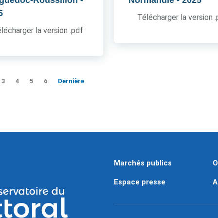
guedoc-Roussillon
-
Normandie
- 2025
5
Télécharger la version 
lécharger la version .pdf
3
4
5
6
Dernière
Marchés publics
O
Espace presse
A