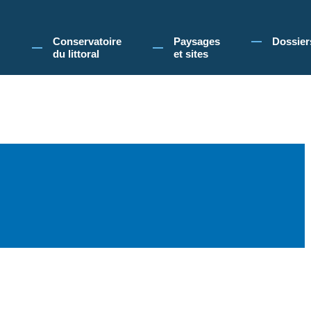
 Conservatoire du littoral, vous acceptez l'utilisation de cookies pour vous propose
Conservatoire
Paysages
Dossier
du littoral
et sites