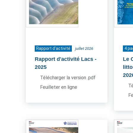
Rapport d'activité
4 p
juillet 2026
Rapport d'activité Lacs
-
Le 
2025
litt
202
Télécharger la version .pdf
Té
Feuilleter en ligne
Fe