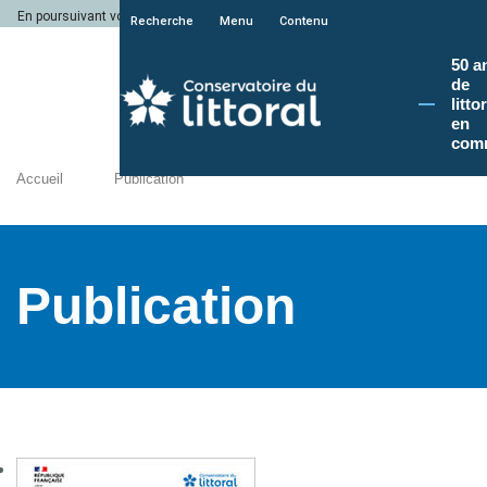
En poursuivant votre navigation sur le site du Conservatoire du littoral, vous a
Recherche
Menu
Contenu
50 a
de
litto
en
com
Accueil
Publication
Publication