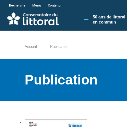
En poursuivant votre navigation sur le site du
Recherche
Menu
Contenu
50 ans de littoral
en commun​
Accueil
Publication
Publication