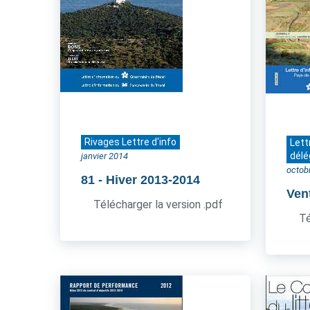
Rivages Lettre d'info
Lett
délé
janvier 2014
octob
81
- Hiver 2013-2014
Ven
Télécharger la version .pdf
Té