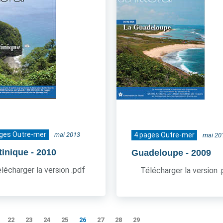
ages Outre-mer
mai 2013
4 pages Outre-mer
mai 20
tinique
- 2010
Guadeloupe
- 2009
lécharger la version .pdf
Télécharger la version 
22
23
24
25
26
27
28
29