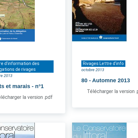
re d'information des
Rivages Lettre d'info
gations de rivages
octobre 2013
re 2013
80
- Automne 2013
ts et marais
- n°1
Télécharger la version 
lécharger la version .pdf