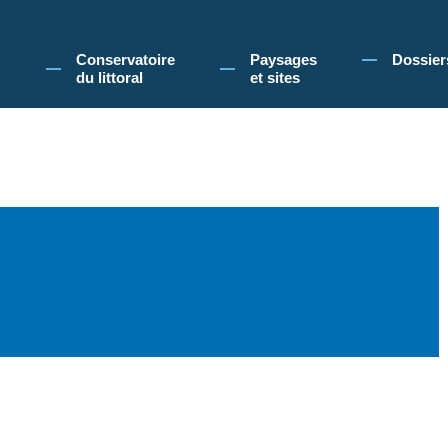
 Conservatoire du littoral, vous acceptez l'utilisation de cookies pour vous propose
Conservatoire
Paysages
Dossier
du littoral
et sites