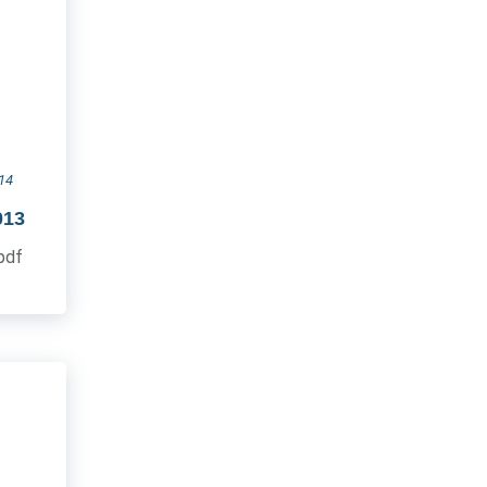
14
013
.pdf