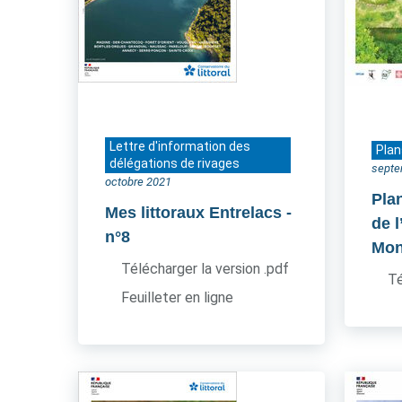
Lettre d'information des
Plan
délégations de rivages
septe
octobre 2021
Pla
Mes littoraux Entrelacs
-
de l
n°8
Mon
Télécharger la version .pdf
Té
Feuilleter en ligne