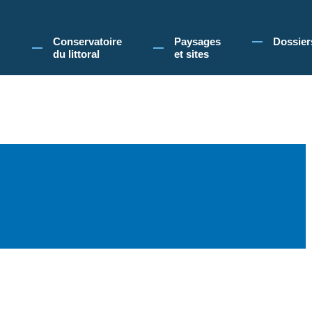
 Conservatoire du littoral, vous acceptez l'utilisation de cookies pour vous propose
Conservatoire
Paysages
Dossier
du littoral
et sites