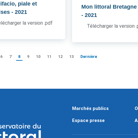
facio, piale et
Mon littoral Bretagne
ises
- 2021
- 2021
lécharger la version .pdf
Télécharger la version 
6
7
8
9
10
11
12
13
Dernière
Marchés publics
O
Espace presse
A