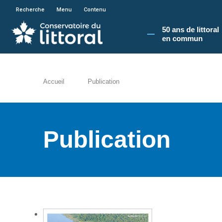
En poursuivant votre navigation sur le site du
Recherche
Menu
Contenu
50 ans de littoral
en commun​
Accueil
Publication
Publication