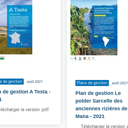
s de gestion
août 2021
Plans de gestion
août 2021
n de gestion A Testa
-
Plan de gestion Le
1
polder Sarcelle des
anciennes rizières de
lécharger la version .pdf
Mana
- 2021
Télécharger la version 