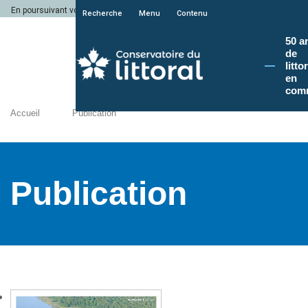
En poursuivant votre navigation sur le site du Conservatoire du littoral, vous a
Recherche
Menu
Contenu
50 a
de
litto
en
com
Accueil
Publication
Publication