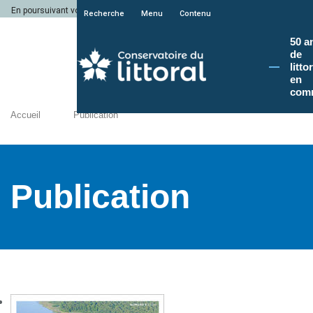
En poursuivant votre navigation sur le site du Conservatoire du littoral, vous a
Recherche
Menu
Contenu
50 a
de
litto
en
com
Accueil
Publication
Publication