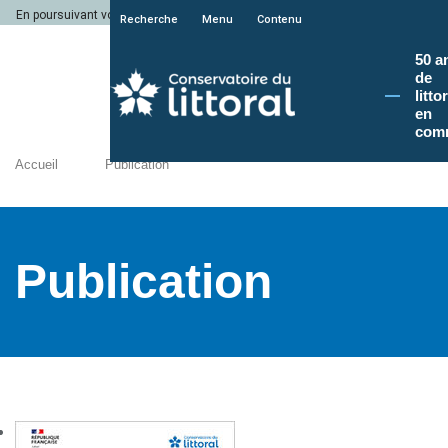
En poursuivant votre navigation sur le site du Conservatoire du littoral, vous a
Recherche
Menu
Contenu
50 a
de
litto
en
com
Accueil
Publication
Publication