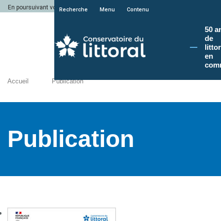
En poursuivant votre navigation sur le site du Conservatoire du littoral, vous a
Recherche
Menu
Contenu
50 a
de
litto
en
com
Accueil
Publication
Publication