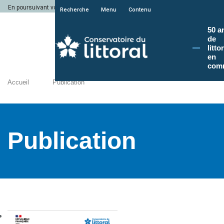
En poursuivant votre navigation sur le site du Conservatoire du littoral, vous a
Recherche
Menu
Contenu
50 a
de
litto
en
com
Accueil
Publication
Publication