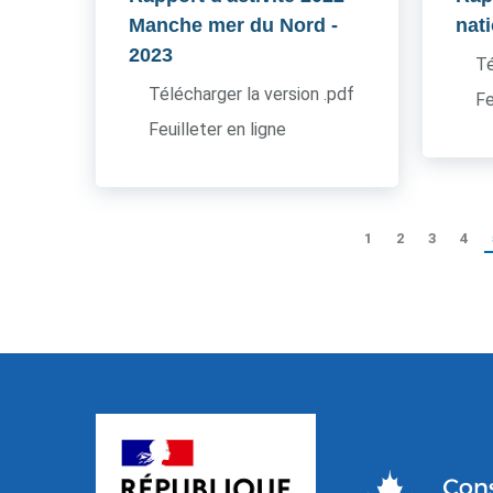
Manche mer du Nord
-
nat
2023
Té
Télécharger la version .pdf
Fe
Feuilleter en ligne
1
2
3
4