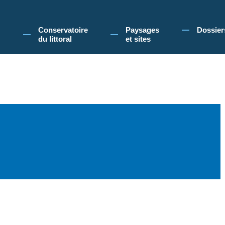
 Conservatoire du littoral, vous acceptez l'utilisation de cookies pour vous propose
Conservatoire
Paysages
Dossier
du littoral
et sites