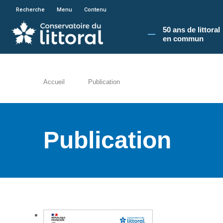
En poursuivant votre navigation sur le site du
Recherche
Menu
Contenu
50 ans de littoral
en commun​
Accueil
Publication
Publication