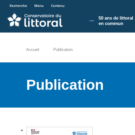
En poursuivant votre navigation sur le site du
Recherche
Menu
Contenu
50 ans de littoral
en commun​
Accueil
Publication
Publication