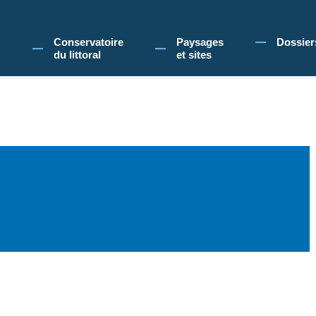
 Conservatoire du littoral, vous acceptez l'utilisation de cookies pour vous propose
Conservatoire
Paysages
Dossier
du littoral
et sites