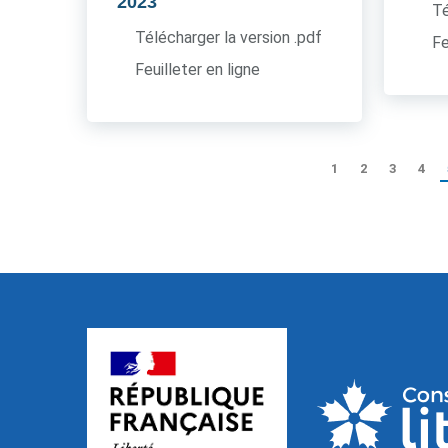
2023
Té
Télécharger la version .pdf
Fe
Feuilleter en ligne
1
2
3
4