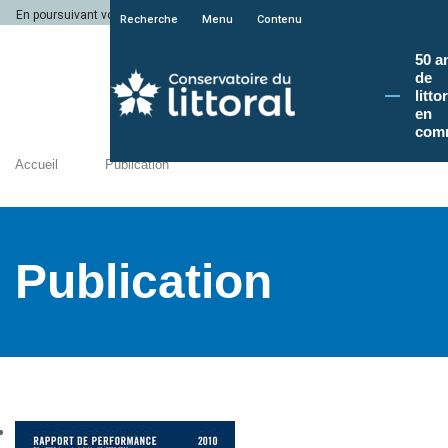
En poursuivant votre navigation sur le site du Conservatoire du littoral, vous a
Recherche
Menu
Contenu
50 a
de
litto
en
com
Accueil
Publication
Publication