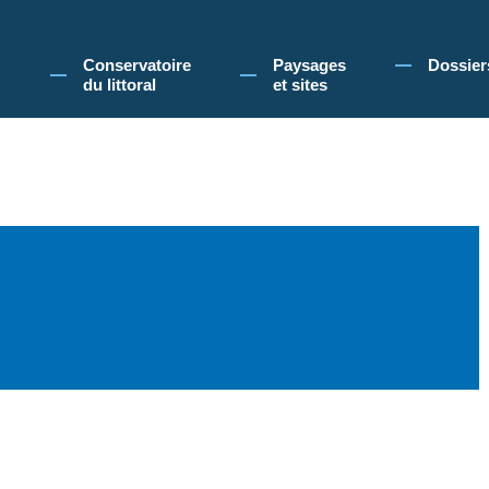
 Conservatoire du littoral, vous acceptez l'utilisation de cookies pour vous propose
Conservatoire
Paysages
Dossier
du littoral
et sites