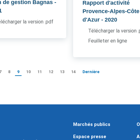
n de gestion Bagnas
-
Rapport d'activité
1
Provence-Alpes-Côte
d'Azur
- 2020
lécharger la version .pdf
Télécharger la version 
Feuilleter en ligne
7
8
9
10
11
12
13
14
Dernière
Marchés publics
O
Espace presse
A