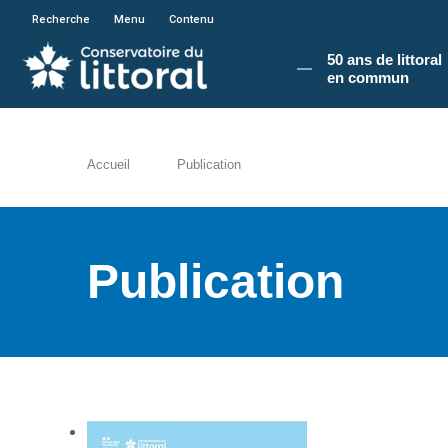
En poursuivant votre navigation sur le site du
Recherche
Menu
Contenu
50 ans de littoral
en commun​
Accueil
Publication
Publication