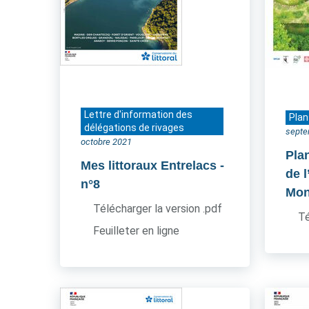
Lettre d'information des
Plan
délégations de rivages
septe
octobre 2021
Pla
Mes littoraux Entrelacs
-
de l
n°8
Mon
Télécharger la version .pdf
Té
Feuilleter en ligne