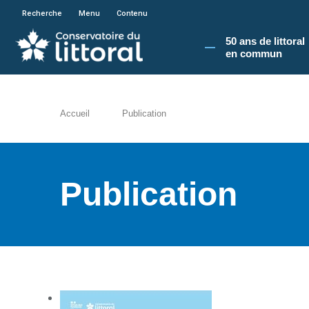
En poursuivant votre navigation sur le site du
Recherche
Menu
Contenu
50 ans de littoral
en commun​
Accueil
Publication
Publication