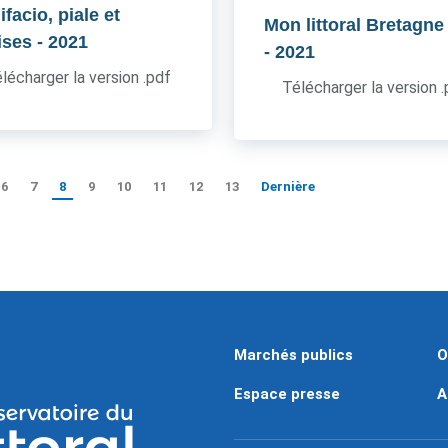
facio, piale et
Mon littoral Bretagne
ises
- 2021
- 2021
lécharger la version .pdf
Télécharger la version 
6
7
8
9
10
11
12
13
Dernière
Marchés publics
O
Espace presse
A