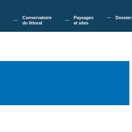
 Conservatoire du littoral, vous acceptez l'utilisation de cookies pour vous propose
Conservatoire
Paysages
Dossier
du littoral
et sites