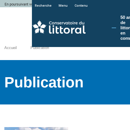
En poursuivant votre navigation sur le site du Conservatoire du littoral, vous a
Recherche
Menu
Contenu
50 a
de
litto
en
com
Accueil
Publication
Publication