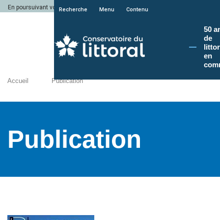
En poursuivant votre navigation sur le site du Conservatoire du littoral, vous a
Recherche
Menu
Contenu
50 a
de
litto
en
com
Accueil
Publication
Publication