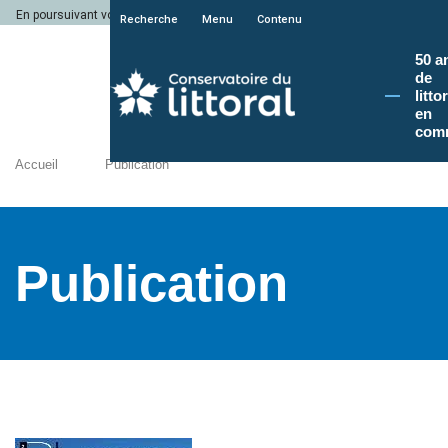
En poursuivant votre navigation sur le site du Conservatoire du littoral, vous a
Recherche
Menu
Contenu
50 a
de
litto
en
com
Accueil
Publication
Publication