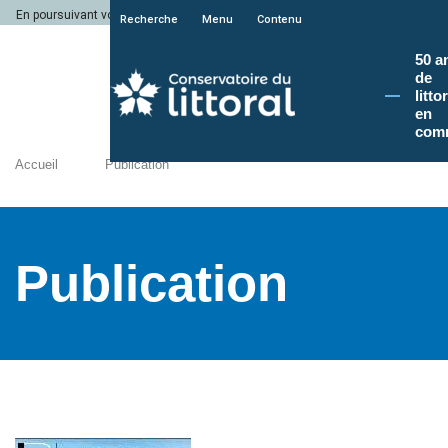
En poursuivant votre navigation sur le site du Conservatoire du littoral, vous a
Recherche
Menu
Contenu
50 a
de
litto
en
com
Accueil
Publication
Publication