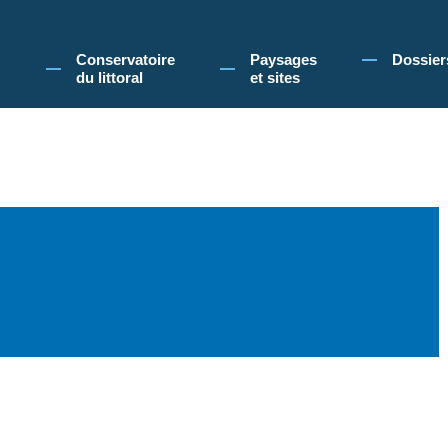
 Conservatoire du littoral, vous acceptez l'utilisation de cookies pour vous propose
Conservatoire
Paysages
Dossier
du littoral
et sites