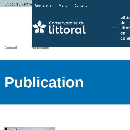
En poursuivant votre navigation sur le site du Conservatoire du littoral, vous a
Recherche
Menu
Contenu
50 a
de
litto
en
com
Accueil
Publication
Publication