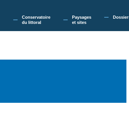
 Conservatoire du littoral, vous acceptez l'utilisation de cookies pour vous propose
Conservatoire
Paysages
Dossier
du littoral
et sites