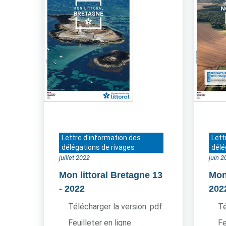
Lettre d'information des
Lett
délégations de rivages
délé
juillet 2022
juin 
Mon littoral Bretagne 13
Mon
- 2022
202
Télécharger la version .pdf
Té
Feuilleter en ligne
Fe