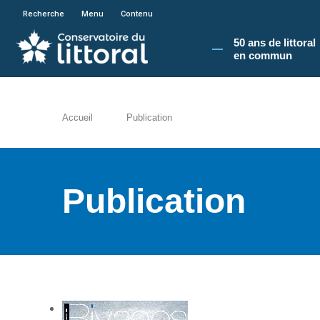
En poursuivant votre navigation sur le site du
Recherche
Menu
Contenu
50 ans de littoral
en commun​
Accueil
Publication
Publication