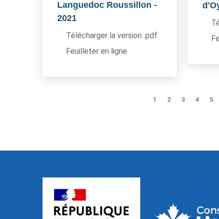
Languedoc Roussillon
-
d'O
2021
Té
Télécharger la version .pdf
Fe
Feuilleter en ligne
1
2
3
4
5